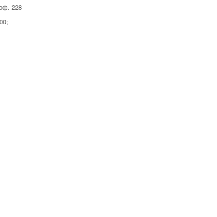
 оф. 228
:00;