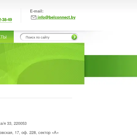
E-mail:
info@belconnect.by
2-38-49
КТЫ
а/я 33,
220053
овская, 17
, оф. 228, сектор «А»