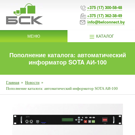
+375 (17) 300-58-48
+375 (17) 362-38-49
info@belconnect.by
МЕНЮ
КАТАЛОГ
Пополнение каталога: автоматический
информатор SOTA АИ-100
Главная
»
Новости
»
Пополнение каталога: автоматический информатор SOTA АИ-100