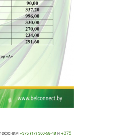
елефонам
и
+375
+375 (17) 300-58-48