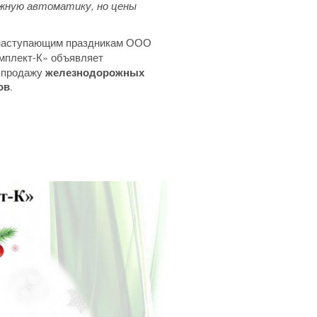
жную автоматику, но цены
 наступающим праздникам ООО
мплект-К» объявляет
спродажу
железнодорожных
ов
.