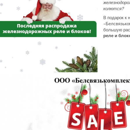
железнодоро
колются?
В подарок к
«Белсвязько
большую ра
реле и блок