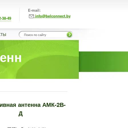
E-mail:
info@belconnect.by
2-38-49
КТЫ
тенн
ивная антенна АМК-2В-
Д