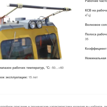
Рабочие часто
КСВ на рабоч
кГц)
Волновое соп
Полоса рабочи
35
Коэффициент 
Номинальная 
иапазон рабочих температур, °С:
-50...+60
рок эксплуатации:
15 лет
одробное описание и технические характеристики изделия вы найдете, 