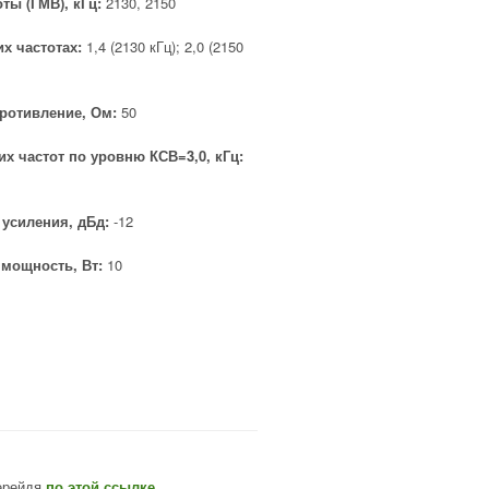
ты (ГМВ), кГц:
2130, 2150
их частотах:
1,4 (2130 кГц); 2,0 (2150
ротивление, Ом:
50
х частот по уровню КСВ=3,0, кГц:
усиления, дБд:
-12
мощность, Вт:
10
перейдя
по этой ссылке
.