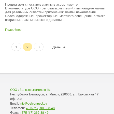
Предлагаем к поставке лампы в ассортименте.
В номенклатуре ООО «Белсвязькомплект-К» вы найдете лампы
для различных областей применения: лампы накаливания
железнодорожные, прожекторные, местного освещения, а также
натриевые лампы высокого давления.
Подробнее
1
2
3
Дальше
ООО «Белсвязькомплект-К»
Республика Беларусь, г. Минск
220053,
Каховская 17,
,
ул.
оф. 228
Email:
info@belconnect.by
Телефон:
+375 (17) 300-58-48
Факс:
+375 (17) 362-38-49