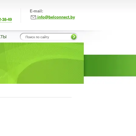
E-mail:
info@belconnect.by
2-38-49
КТЫ