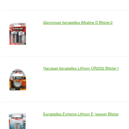
Щелочная батарейка Alkaline D Blister-2
Часовая батарейка Lithium CR2032 Blister-1
Батарейка Extreme Lithium E (крона) Blister