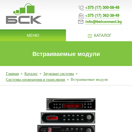
+375 (17) 300-58-48
+375 (17) 362-38-49
info@belconnect.by
МЕНЮ
КАТАЛОГ
Встраиваемые модули
Главная
»
Каталог
»
Звуковые системы
»
Системы оповещения и трансляции
»
Встраиваемые модули