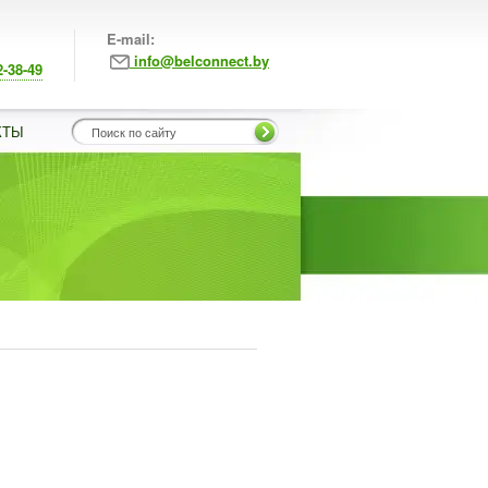
E-mail:
info@belconnect.by
2-38-49
КТЫ