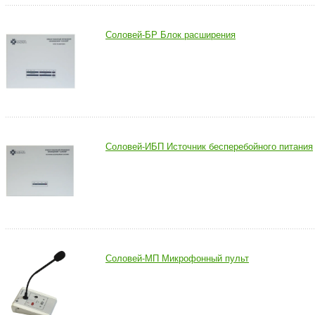
Соловей-БР Блок расширения
Соловей-ИБП Источник бесперебойного питания
Соловей-МП Микрофонный пульт