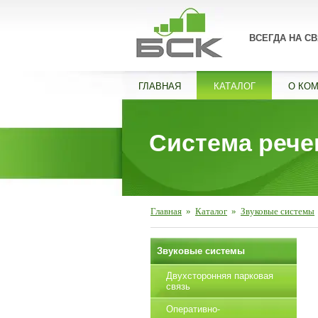
ВСЕГДА НА СВ
ГЛАВНАЯ
КАТАЛОГ
О КО
Система реч
Главная
»
Каталог
»
Звуковые системы
Звуковые системы
Двухсторонняя парковая
связь
Оперативно-