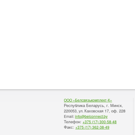
ООО «Белсвязькомплект-К»
Республика Беларусь, г. Минск
,
220053,
Каховская 17, оф. 228
ул.
Email:
info@belconnect.by
Телефон:
+375 (17) 300-58-48
Факс:
+375 (17) 362-38-49