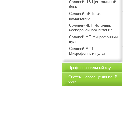
Соловей-ЦБ Центральный
блок
Соловей-БР Блок
расширения
Соловей-ИБП Источник
бесперебойного питания
Соловей-МП Микрофонный
пульт
Соловей МП4
Микрофонный пульт
Профессиональный звук
Системы оповещения по IP-
сети