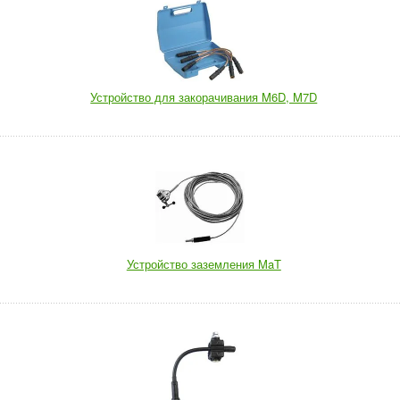
Устройство для закорачивания M6D, M7D
Устройство заземления MaT