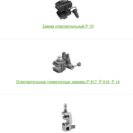
Зажим ответвительный Р 70
Ответвительные герметичные зажимы Р 617, Р 619, Р 14