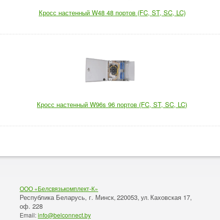
Кросс настенный W48 48 портов (FC, ST, SC, LC)
Кросс настенный W96s 96 портов (FC, ST, SC, LC)
ООО «Белсвязькомплект-К»
Республика Беларусь, г. Минск
220053,
Каховская 17,
,
ул.
оф. 228
Email:
info@belconnect.by