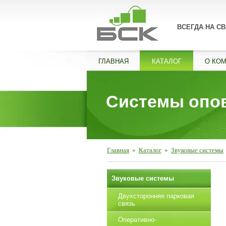
ВСЕГДА НА СВ
ГЛАВНАЯ
КАТАЛОГ
О КО
Системы опов
Главная
»
Каталог
»
Звуковые системы
Звуковые системы
Двухсторонняя парковая
связь
Оперативно-