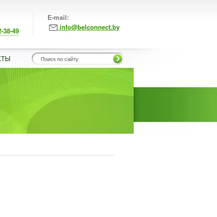
E-mail:
info@belconnect.by
2-38-49
КТЫ