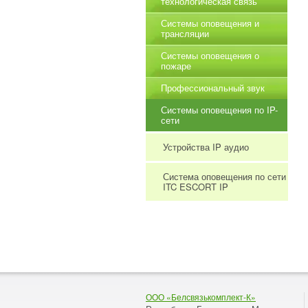
технологическая связь
Системы оповещения и
трансляции
Системы оповещения о
пожаре
Профессиональный звук
Системы оповещения по IP-
сети
Устройства IP аудио
Система оповещения по сети
ITC ESCORT IP
ООО «Белсвязькомплект-К»