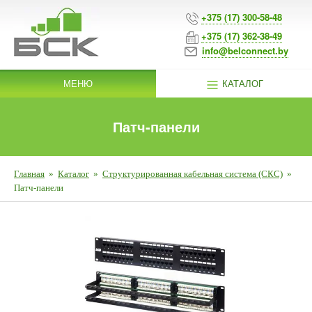
+375 (17) 300-58-48
+375 (17) 362-38-49
info@belconnect.by
МЕНЮ
КАТАЛОГ
Патч-панели
Главная
»
Каталог
»
Структурированная кабельная система (СКС)
»
Патч-панели