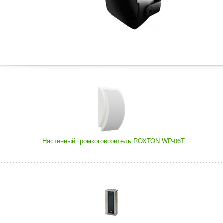
Настенный громкоговоритель ROXTON WP-06T