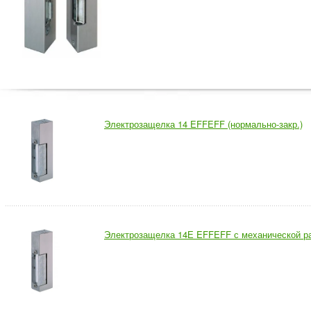
Электрозащелка 14 EFFEFF (нормально-закр.)
Электрозащелка 14Е EFFEFF с механической р