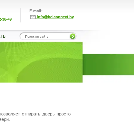
E-mail:
info@belconnect.by
2-38-49
КТЫ
озволяет отпирать дверь просто
вери.