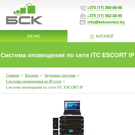
+375 (17) 300-58-48
+375 (17) 362-38-49
info@belconnect.by
МЕНЮ
КАТАЛОГ
Система оповещения по сети ITC ESCORT IP
Главная
»
Каталог
»
Звуковые системы
»
Системы оповещения по IP-сети
»
Система оповещения по сети ITC ESCORT IP