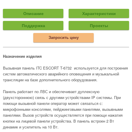
Описание
Характеристики
Поддержка
Проекты
Запросить цену
Назначение изделия
Вызывная панель ITC ESCORT T-6732 используется для построения
систем автоматического аварийного оповещения и музыкальной
трансляции на базе дополнительного оборудования.
Панель работает по ЛВС и обеспечивает дуплексную
(двухстороннюю) связь с другими устройствами IP системы. При
помощи вызывной панели оператор может связаться с:
микрофонными консолями, пейджинговыми панелями, вызывными
панелями. Вызов устройств осуществляется при помощи нажатия
кнопки на лицевой панели устройства. В панель встроен 2 Вт
динамик и усилитель на 10 Вт.