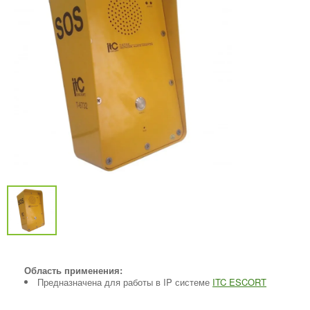
Область применения:
Предназначена для работы в IP системе
ITC ESCORT