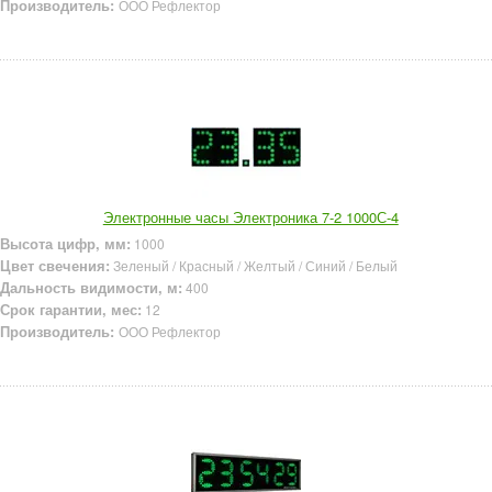
Производитель:
ООО Рефлектор
Электронные часы Электроника 7-2 1000С-4
Высота цифр, мм:
1000
Цвет свечения:
Зеленый / Красный / Желтый / Синий / Белый
Дальность видимости, м:
400
Срок гарантии, мес:
12
Производитель:
ООО Рефлектор