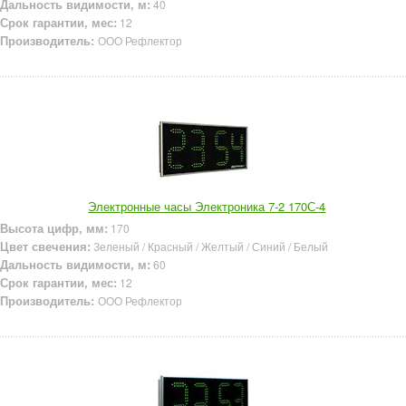
Дальность видимости, м:
40
Срок гарантии, мес:
12
Производитель:
ООО Рефлектор
Электронные часы Электроника 7-2 170С-4
Высота цифр, мм:
170
Цвет свечения:
Зеленый / Красный / Желтый / Синий / Белый
Дальность видимости, м:
60
Срок гарантии, мес:
12
Производитель:
ООО Рефлектор