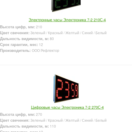
Электронные часы Электроника 7-2 210С-4
Высота цифр, мм:
210
Цвет свечения:
Зеленый / Красный / Желтый / Синий / Белый
Дальность видимости, м:
80
Срок гарантии, мес:
12
Производитель:
ООО Рефлектор
Цифровые часы Электроника 7-2 270С-4
Высота цифр, мм:
270
Цвет свечения:
Зеленый / Красный / Желтый / Синий / Белый
Дальность видимости, м:
110
Срок гарантии, мес:
12