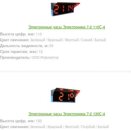
Электронные часы Электроника 7-2 110С-4
Высота цифр, мм:
110
Цвет свечения:
Зеленый / Красный / Желтый / Синий / Белый
Дальность видимости, м:
50
Срок гарантии, мес:
12
Производитель:
ООО Рефлектор
Электронные часы Электроника 7-2 130С-4
Высота цифр, мм:
130
Цвет свечения:
Зеленый / Красный / Желтый / Голубой / Белый