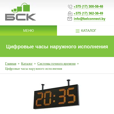
+375 (17) 300-58-48
+375 (17) 362-38-49
info@belconnect.by
МЕНЮ
КАТАЛОГ
Цифровые часы наружного исполнения
Главная
»
Каталог
»
Системы точного времени
»
Цифровые часы наружного исполнения