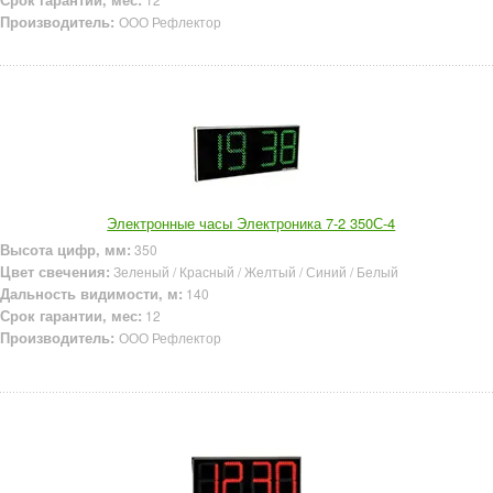
Производитель:
ООО Рефлектор
Электронные часы Электроника 7-2 350С-4
Высота цифр, мм:
350
Цвет свечения:
Зеленый / Красный / Желтый / Синий / Белый
Дальность видимости, м:
140
Срок гарантии, мес:
12
Производитель:
ООО Рефлектор