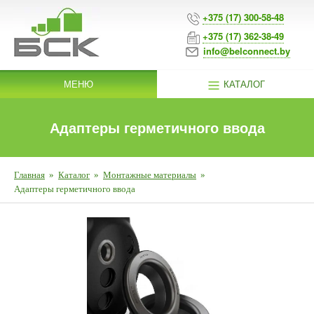
+375 (17) 300-58-48
+375 (17) 362-38-49
info@belconnect.by
МЕНЮ
КАТАЛОГ
Адаптеры герметичного ввода
Главная
»
Каталог
»
Монтажные материалы
»
Адаптеры герметичного ввода