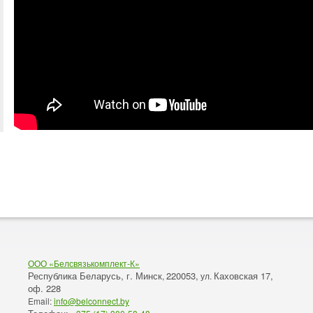
ООО «Белсвязькомплект-К»
Республика Беларусь, г. Минск
220053,
Каховская 17,
,
ул.
оф. 228
Email:
info@belconnect.by