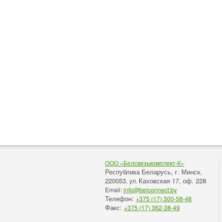
ООО «Белсвязькомплект-К»
Республика Беларусь, г. Минск
,
220053,
Каховская 17, оф. 228
ул.
Email:
info@belconnect.by
Телефон:
+375 (17) 300-58-48
Факс:
+375 (17) 362-38-49