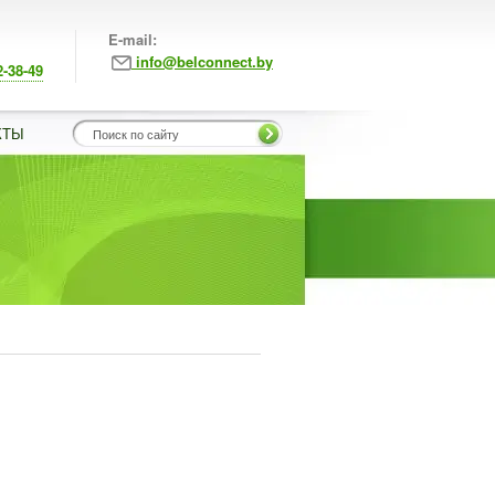
E-mail:
info@belconnect.by
2-38-49
КТЫ