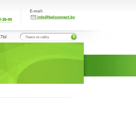
E-mail:
info@belconnect.by
2-38-49
КТЫ