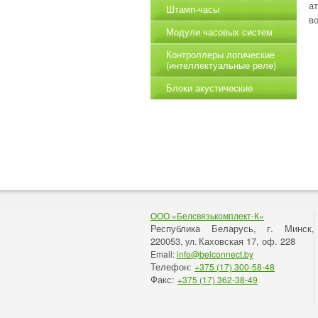
а
Штамп-часы
в
Модули часовых систем
Контроллеры логические
(интеллектуальные реле)
Блоки акустические
ООО «Белсвязькомплект-К»
Республика Беларусь, г. Минск
,
220053,
Каховская 17, оф. 228
ул.
Email:
info@belconnect.by
Телефон:
+375 (17) 300-58-48
Факс:
+375 (17) 362-38-49