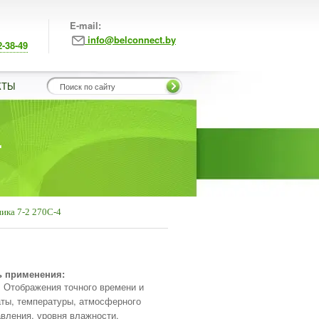
E-mail:
info@belconnect.by
2-38-49
КТЫ
4
ика 7-2 270С-4
ь применения:
Отображения точного времени и
ты, температуры, атмосферного
вления, уровня влажности,