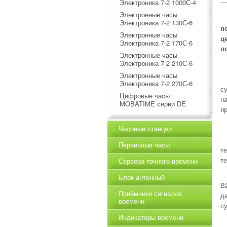
Электроника 7-2 1000С-4
Электронные часы
Электроника 7-2 130С-6
п
Электронные часы
ц
Электроника 7-2 170С-6
п
Электронные часы
Электроника 7-2 210С-6
Электронные часы
Электроника 7-2 270С-6
с
Цифровые часы
н
MOBATIME серии DE
я
Часовые станции
Первичные часы
т
те
Сервера точного времени
Блок антенный
В
Приёмники сигналов
д
времени
су
Индикаторы времени