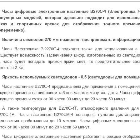
Часы цифровые электронные настенные В270С-4 (Электроника 7-
опулярных моделей, которая идеально подходит для использов
ехах и спортивных аренах для отображения точного времен
опеременно).
Величина символов 270 мм позволяет воспринимать информацию с
Часы Электроника 7-2270С-4 подходят также для использования в
уществует возможность засвечивания цифр, изготовленных из светоди
а часы будет попадать прямой яркий свет, то предпочтительнее зак
ркостью 2 Кд.
Яркость используемых светодиодов - 0,5 (светодиоды для помещений
Часы настенные В270С-4 предназначены для применения в помещениях
екущего времени на цифровом табло в часах и минутах, даты. Часы ци
кущего времени суток от 00 часов 00 минут до 23 часов 59 минут.
А также температуры для В270С-4Т, атмосферного давления для
270С-4Р. Часы настенные В270СМ-4 оснащены пультом дистанционн
альностью срабатывания до 10 метров. Часы цифровые электронные 
ток от 00 часов 00 минут до 23 часов 59 минут.
Часы цифровые электронные настенные работают в режиме отображе