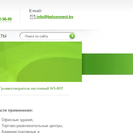
E-mail:
info@belconnect.by
2-38-49
КТЫ
Громкоговоритель настенный WS-80T
сти применения:
Офисные здания,
Торгово-развлекательные центры,
Административные и