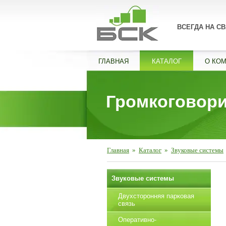
ВСЕГДА НА СВ
ГЛАВНАЯ
КАТАЛОГ
О КО
Громкоговори
Главная
»
Каталог
»
Звуковые системы
Звуковые системы
Двухсторонняя парковая
связь
Оперативно-