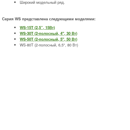
Широкий модельный ряд.
Серия WS представлена следующими моделями:
WS-15T (2,5”, 15Вт)
WS-30T (2-полосный, 4", 30 Вт)
WS-50T (2-полосный, 5", 50 Вт)
WS-80T (2-полосный, 6,5", 80 Вт)