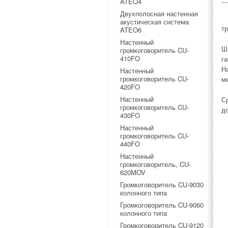
ATEO4
Двухполосная настенная
акустическая система
т
ATEO6
Настенный
Ш
громкоговоритель CU-
410FO
г
Н
Настенный
громкоговоритель CU-
ме
420FO
Настенный
С
громкоговоритель CU-
до
430FO
Настенный
громкоговоритель CU-
440FO
Настенный
громкоговоритель, CU-
620MOV
Громкоговоритель CU-9030
колонного типа
Громкоговоритель CU-9060
колонного типа
Громкоговоритель CU-9120