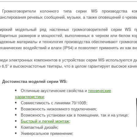
Громкоговорители колонного типа серии WS производства ком
ранслирования речевых сообщений, музыки, а также оповещений о чрезв
ирокий модельный ряд настенных громкоговорителей серии WS пр
абаритных размеров и мощностей, выполненных в черном или белом кор
адежные материалы и технология производства обеспечивают громкого
ханических воздействий и влаги (IP54) и позволяют применять их как вн
реди электронных компонентов в устройствах серии WS используются ди
 6,5” и высокочастотные твитеры, что в целом гарантирует высокое каче
Достоинства моделей серии WS:
Отличные акустические свойства и
технические
характеристики
;
Совместимость с линиями 70/100В;
Возможность низкоомного подключения;
Возможность установки как в помещении, так и на улице;
Быстрый и легкий монтаж
;
Компактный дизайн;
Универсальное применение;