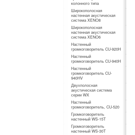
колонного типа
Широкополосная
настенная акустическая
система XENO8
Широкополосная
настенная акустическая
система XENO6
Настенный
громкоговоритель CU-920H
Настенный
громкоговоритель CU-940H
Настенный
громкоговоритель CU-
940HV
Двухполосная
акустическая система
серии WX
Настенный
громкоговоритель, CU-520
Громкоговоритель
настенный WS-15T
Громкоговоритель
настенный WS-30T