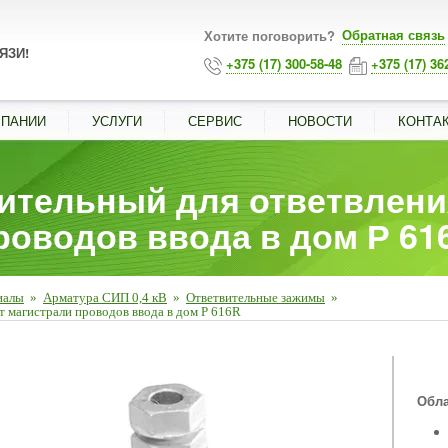
Обратная связь
Хотите поговорить?
ЯЗИ!
+375 (17) 300-58-48
+375 (17) 36
МПАНИИ
УСЛУГИ
СЕРВИС
НОВОСТИ
КОНТА
ительный для ответвлени
роводов ввода в дом Р 61
иалы
»
Арматура СИП 0,4 кВ
»
Ответвительные зажимы
»
т магистрали проводов ввода в дом Р 616R
■
Обла