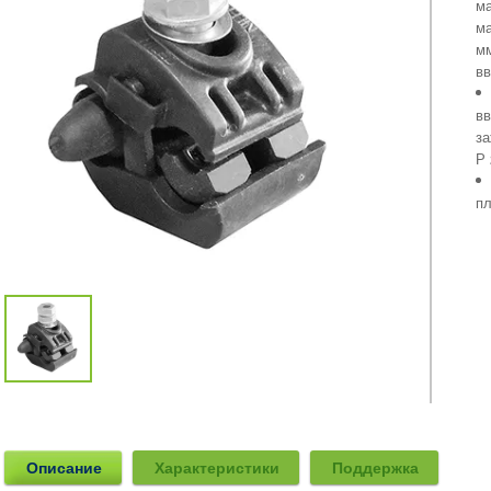
ма
ма
м
вв
вв
за
Р 
пл
Описание
Характеристики
Поддержка