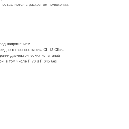
 поставляется в раскрытом положении,
 под напряжением.
идного гаечного ключа CL 13 Click.
едении диэлектрических испытаний
, в том числе P 70 и P 645 без