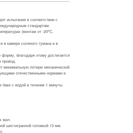
ят испытания в соответствии с
еждународным стандартам.
о
мпературах (монтаж от -20
С,
я в камере соляного тумана и в
форму, благодаря этому достигается
в провод.
т минимальную потерю механической
твующими отечественными нормами и
 баке с водой в течение 1 минуты
х жил.
ой шестигранной головкой 13 мм.
).