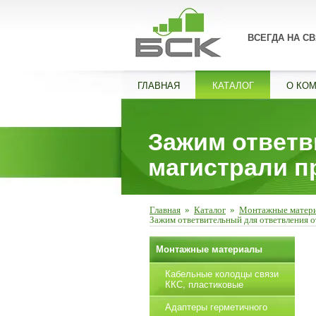
ВСЕГДА НА СВ
ГЛАВНАЯ
КАТАЛОГ
О КО
Зажим ответв
магистрали п
Главная
»
Каталог
»
Монтажные матер
Зажим ответвительный для ответвления о
Монтажные материалы
Кабельные колодцы связи
ККС, пластиковые
Адаптеры герметичного