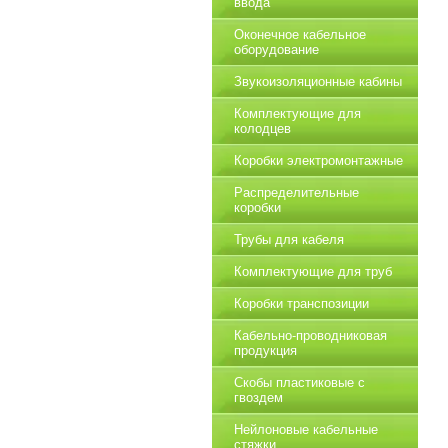
ввода
Оконечное кабельное
оборудование
Звукоизоляционные кабины
Комплектующие для
колодцев
Коробки электромонтажные
Распределительные
коробки
Трубы для кабеля
Комплектующие для труб
Коробки транспозиции
Кабельно-проводниковая
продукция
Скобы пластиковые с
гвоздем
Нейлоновые кабельные
стяжки