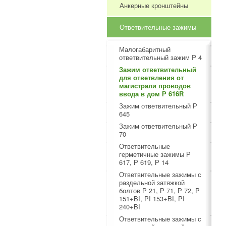
Анкерные кронштейны
Ответвительные зажимы
Малогабаритный
ответвительный зажим P 4
Зажим ответвительный
для ответвления от
магистрали проводов
ввода в дом Р 616R
Зажим ответвительный Р
645
Зажим ответвительный Р
70
Ответвительные
герметичные зажимы Р
617, Р 619, Р 14
Ответвительные зажимы с
раздельной затяжкой
болтов Р 21, Р 71, Р 72, P
151+BI, PI 153+BI, PI
240+BI
Ответвительные зажимы с