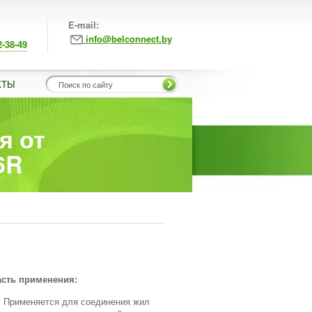
E-mail:
info@belconnect.by
2-38-49
КТЫ
я от
6R
сть применения:
Применяется для соединения жил