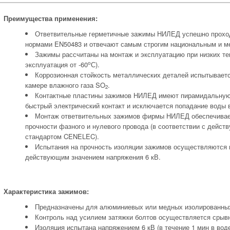
Преимущества применения:
Ответвительные герметичные зажимы НИЛЕД успешно проход
нормами EN50483 и отвечают самым строгим национальным и м
Зажимы рассчитаны на монтаж и эксплуатацию при низких те
о
эксплуатация от -60
С).
Коррозионная стойкость металлических деталей испытываетс
камере влажного газа SO
.
2
Контактные пластины зажимов НИЛЕД имеют пирамидальную 
быстрый электрический контакт и исключается попадание воды 
Монтаж ответвительных зажимов фирмы НИЛЕД обеспечивае
прочности фазного и нулевого провода (в соответствии с дейс
стандартом CENELEC).
Испытания на прочность изоляции зажимов осуществляются в
действующим значением напряжения 6 кВ.
Характеристика зажимов:
Предназначены для алюминиевых или медных изолированны
Контроль над усилием затяжки болтов осуществляется срывн
Изоляция испытана напряжением 6 кВ (в течение 1 мин в воде