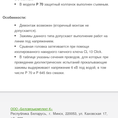
В модели
P 70
защитный колпачок выполнен съемным.
Особенности:
Демонтаж возможен (вторичный монтаж не
допускается).
Зажимы данного типа допускают выполнение работ на
линии под напряжением.
Срывная головка затягивается при помощи
изолированного накидного гаечного ключа CL 13 Click.
В таблице указаны сечения проводов, для которых при
проведении диэлектрических испытаний прокалывающие
зажимы выдерживают напряжение 6 кВ под водой, в том
числе P 70 и P 645 без смазки.
ООО «Белсвязькомплект-К»
Республика Беларусь, г. Минск
220053,
Каховская 17,
,
ул.