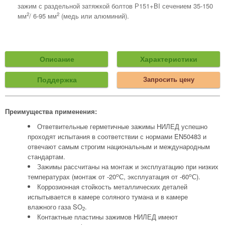
зажим с раздельной затяжкой болтов Р151+BI сечением 35-150
2
2
мм
/ 6-95 мм
(медь или алюминий).
Описание
Характеристики
Поддержка
Запросить цену
Преимущества применения:
Ответвительные герметичные зажимы НИЛЕД успешно
проходят испытания в соответствии с нормами EN50483 и
отвечают самым строгим национальным и международным
стандартам.
Зажимы рассчитаны на монтаж и эксплуатацию при низких
о
о
температурах (монтаж от -20
С, эксплуатация от -60
С).
Коррозионная стойкость металлических деталей
испытывается в камере соляного тумана и в камере
влажного газа SO
.
2
Контактные пластины зажимов НИЛЕД имеют