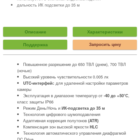
дальность ИК подсветки до 35 м
Описание
Характеристики
Поддержка
Запросить цену
Повышенное разрешение до 650 ТВЛ (днем), 700 ТВЛ
(ночью)
Высокий уровень чувствительности 0.005 лк
UTC-интерфей
с для удаленной настройки параметров
камеры
Эксплуатация в диапазоне температур от
-40 до +50°С
,
класс защиты IP66
Режим День/Ночь и
ИК-подсветка до 35 м
Технология цифрового шумоподавления
Адаптивная коррекция полутонов
(ATR)
Компенсация зон высокой яркости
HLC
Технология автоматического управления диафрагмой
DC Drive