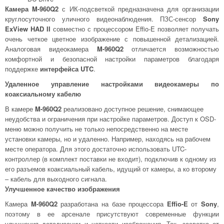
Камера M-960Q2
с ИК-подсветкой предназначена для организации
круглосуточного уличного видеонаблюдения. ПЗС-сенсор
Sony
ExView HAD II
совместно с процессором Effio-E позволяет получать
очень четкое цветное изображение с повышенной детализацией.
Аналоговая видеокамера
M-960Q2
отличается возможностью
комфортной и безопасной настройки параметров благодаря
поддержке
интерфейса UTC
.
Удаленное управление настройками видеокамеры по
коаксиальному кабелю
В камере
M-960Q2
реализовано доступное решение, снимающее
неудобства и ограничения при настройке параметров. Доступ к OSD-
меню можно получить не только непосредственно на месте
установки камеры, но и удаленно. Например, находясь на рабочем
месте оператора. Для этого достаточно использовать UTC-
контроллер (в комплект поставки не входит), подключив к одному из
его разъемов коаксиальный кабель, идущий от камеры, а ко второму
– кабель для выходного сигнала.
Улучшенное качество изображения
Камера
M-960Q2
разработана на базе процессора
Effio-E
от
Sony
,
поэтому в ее арсенале присутствуют современные функции
улучшения детализации и четкости изображения. Так, засветка от