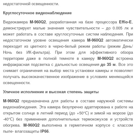
недостаточной освещенности.
Круглосуточное видеонаблюдение
Видеокамера
M-960Q2
, разработанная на базе процессора
Effio-E
,
демонстрирует малые значения чувствительности – до 0.005 лк и
может работать в составе круглосуточных систем наблюдения. При
недостаточном уровне освещения камера
M-960Q2
автоматически
переходит из цветного в черно-белый режим работы (режим День/
Ночь без ИК-фильтра). При этом для эффективного обзора
территории даже в полной темноте в камеру
M-960Q2
встроена
инфракрасная подсветка с дальностью освещения
до 35 м
. Все это
снимает ограничения на выбор места установки камеры и позволяет
получать высококачественное изображение в условиях меняющейся
освещенности.
Уличное исполнение и высокая степень защиты
M-960Q2
предназначена для работы в составе наружной системы
видеонаблюдения. Эта камера безупречно адаптирована к работе на
открытом солнце в летний период (до +50°С) и зимой на морозе (до
-40°С) без применения дополнительных термокожухов и устройств
обогрева.
M-960Q2
выполнена в герметичном корпусе с классом
пыле- влагозащиты
IP66
.