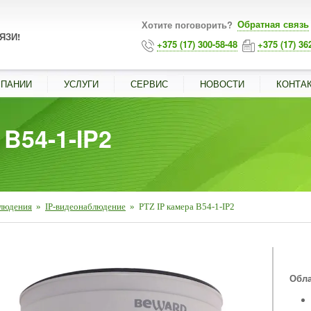
Обратная связь
Хотите поговорить?
ЯЗИ!
+375 (17) 300-58-48
+375 (17) 36
МПАНИИ
УСЛУГИ
СЕРВИС
НОВОСТИ
КОНТА
 B54-1-IP2
людения
»
IP-видеонаблюдение
»
PTZ IP камера B54-1-IP2
■
Обла