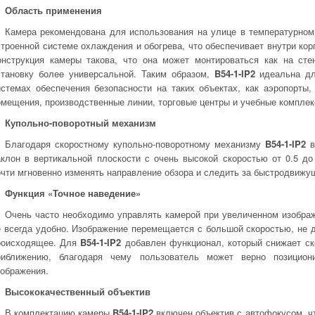
Область применения
Камера рекомендована для использования на улице в температурном 
строенной системе охлаждения и обогрева, что обеспечивает внутри ко
онструкция камеры такова, что она может монтироваться как на сте
становку более универсальной. Таким образом,
B54-1-IP2
идеальна дл
истемах обеспечения безопасности на таких объектах, как аэропорты,
омещения, производственные линии, торговые центры и учебные комплек
Купольно-поворотный механизм
Благодаря скоростному купольно-поворотному механизму
B54-1-IP2
в
аклон в вертикальной плоскости с очень высокой скоростью от 0.5 до
очти мгновенно изменять направление обзора и следить за быстродвижу
Функция «Точное наведение»
Очень часто необходимо управлять камерой при увеличенном изображе
е всегда удобно. Изображение перемещается с большой скоростью, не 
роисходящее. Для
B54-1-IP2
добавлен функционал, который снижает ск
риближению, благодаря чему пользователь может верно позицион
зображения.
Высококачественный объектив
В комплектацию камеры
B54-1-IP2
включен объектив с автофокусом, ч