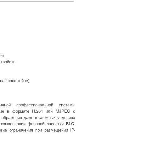
и)
стройств
на кронштейне)
чной профессиональной системы
ение в формате H.264 или MJPEG с
изображения даже в сложных условиях
компенсации фоновой засветки
BLC
.
гие ограничения при размещении IP-