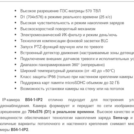
Высокое разрешение ПЗС-матрицы 570 ТВЛ
D1 (704х576) в режиме реального времени (25 к/c)
Высокая чувствительность и режим накопления зарядов
Высокоскоростной поворотный механизм
Электромеханический ИК-фильтр и режим день/ночь
Технология компенсации фоновой засветки BLC
Запуск PTZ-функций вручную или по тревоге
Встроенный детектор движения (настраиваемые зоны детекци
Подключение внешних датчиков тревоги и исполнительных у
Диапазон панорамирования 360° (непрерывно)
Широкий температурный диапазон (от -40 до +50°С)
Класс защиты IP66 (только при настенном креплении камеры 
Поддержка карт памяти microSDHC объемом до 32 ГБ
Возможность установки камеры на стену или на потолок
IP-камера
B54-1-IP2
отлично подходит для построения ули
идеонаблюдения. Камера формирует и передает по сети изображ
азрешением до
704х576 (D1) в реальном времени
. Высокое качество 
свещенности обеспечивают технологии накопления заряда
Sens-up
и 
азличные варианты потолочного и настенного крепления снимают мно
амеры
B54-1-IP2
.