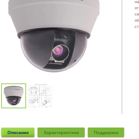
на
от
си
об
ст
Описание
Характеристики
Поддержка