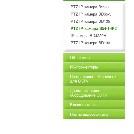
PTZ IP камера B55-3
PTZ IP камера BD65-5
PTZ IP камера BD135
PTZ IP камера B54-1-IP2
IP камера BD4330H
PTZ IP камера BD133
Объективы
ИК-прожекторы
Программное обеспечение
для CCTV
Дополнительное
оборудование CCTV
Блоки питания
Платы видеозахвата