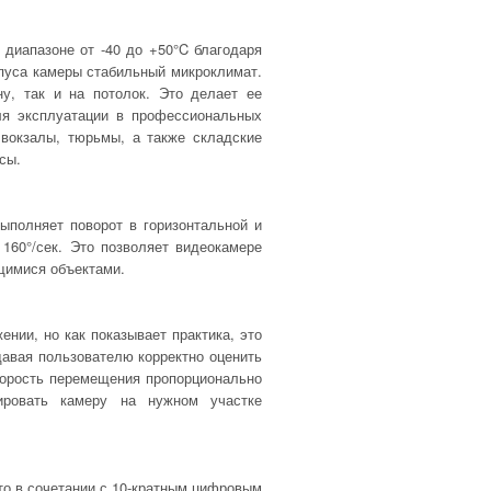
диапазоне от -40 до +50°C благодаря
рпуса камеры стабильный микроклимат.
ну, так и на потолок. Это делает ее
я эксплуатации в профессиональных
 вокзалы, тюрьмы, а также складские
сы.
ыполняет поворот в горизонтальной и
 160°/сек. Это позволяет видеокамере
щимися объектами.
нии, но как показывает практика, это
давая пользователю корректно оценить
орость перемещения пропорционально
ировать камеру на нужном участке
то в сочетании с 10-кратным цифровым