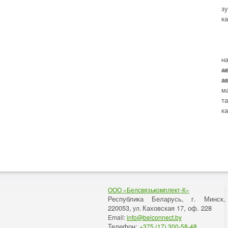
з
к
н
а
а
м
т
к
ООО «Белсвязькомплект-К»
Республика Беларусь, г. Минск
,
220053,
Каховская 17, оф. 228
ул.
Email:
info@belconnect.by
Телефон:
+375 (17) 300-58-48