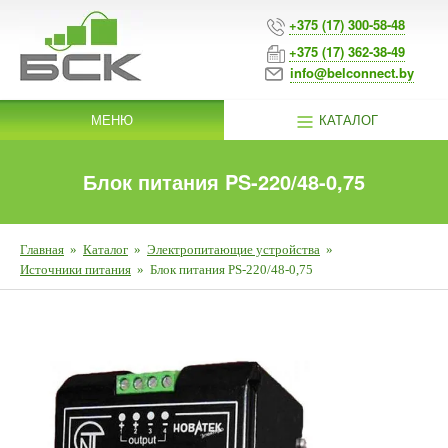
+375 (17) 300-58-48
+375 (17) 362-38-49
info@belconnect.by
МЕНЮ
КАТАЛОГ
Блок питания PS-220/48-0,75
Главная
»
Каталог
»
Электропитающие устройства
»
Источники питания
»
Блок питания PS-220/48-0,75