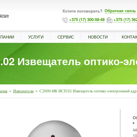
Обратная связь
Хотите поговорить?
ЯЗИ!
+375 (17) 300-58-48
+375 (17) 36
МПАНИИ
УСЛУГИ
СЕРВИС
НОВОСТИ
КОНТА
.02 Извещатель оптико-э
ация
»
Извещатели
»
С2000-ИК ИСП.02 Извещатель оптико-электронный ад
■
О
ад
10