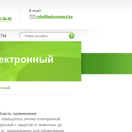
E-mail:
info@belconnect.by
2-38-49
КТЫ
лектронный
ресный
бласть применения
извещатель оптико-электронный
ресный с защитой от животных до
 кг, предназначен для обнаружения