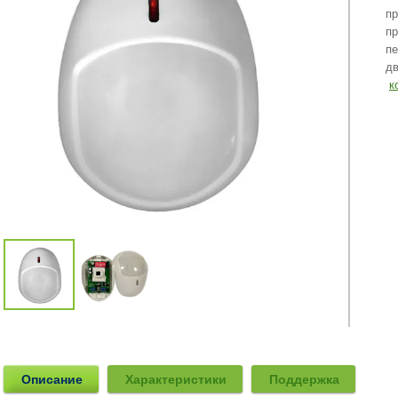
пр
пр
пе
дв
к
Описание
Характеристики
Поддержка