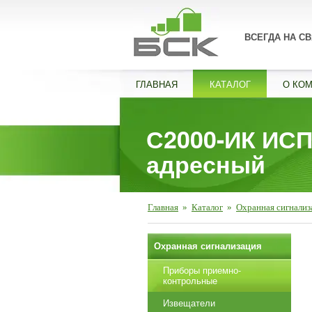
ВСЕГДА НА СВ
ГЛАВНАЯ
КАТАЛОГ
О КО
С2000-ИК ИСП
адресный
Главная
»
Каталог
»
Охранная сигнализ
Охранная сигнализация
Приборы приемно-
контрольные
Извещатели