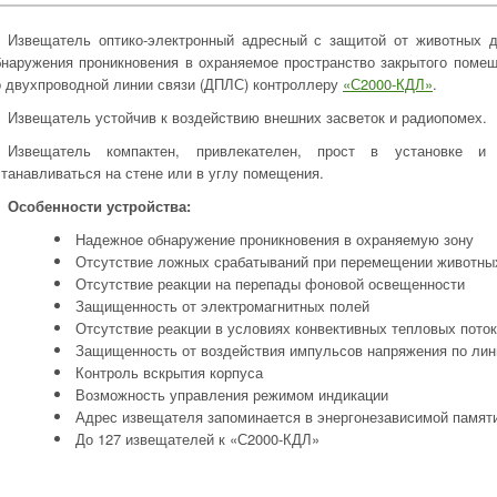
Извещатель оптико-электронный адресный с защитой от животных д
бнаружения проникновения в охраняемое пространство закрытого помещ
о двухпроводной линии связи (ДПЛС) контроллеру
«С2000-КДЛ»
.
Извещатель устойчив к воздействию внешних засветок и радиопомех.
Извещатель компактен, привлекателен, прост в установке и 
станавливаться на стене или в углу помещения.
Особенности устройства:
Надежное обнаружение проникновения в охраняемую зону
Отсутствие ложных срабатываний при перемещении животных
Отсутствие реакции на перепады фоновой освещенности
Защищенность от электромагнитных полей
Отсутствие реакции в условиях конвективных тепловых пото
Защищенность от воздействия импульсов напряжения по лин
Контроль вскрытия корпуса
Возможность управления режимом индикации
Адрес извещателя запоминается в энергонезависимой памят
До 127 извещателей к «С2000-КДЛ»