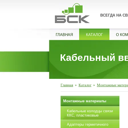
ВСЕГДА НА СВ
ГЛАВНАЯ
КАТАЛОГ
О КО
Кабельный в
Главная
»
Каталог
»
Монтажные матер
Монтажные материалы
Кабельные колодцы связи
ККС, пластиковые
Адаптеры герметичного