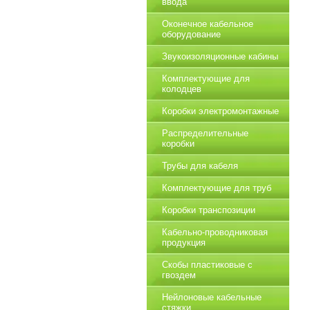
ввода
Оконечное кабельное
оборудование
Звукоизоляционные кабины
Комплектующие для
колодцев
Коробки электромонтажные
Распределительные
коробки
Трубы для кабеля
Комплектующие для труб
Коробки транспозиции
Кабельно-проводниковая
продукция
Скобы пластиковые с
гвоздем
Нейлоновые кабельные
стяжки