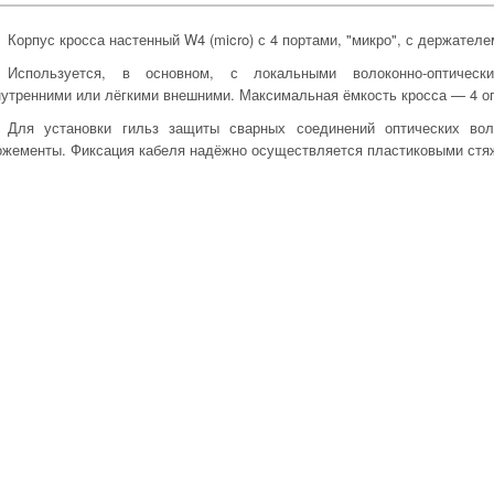
Корпус кросса настенный W4 (micro) с 4 портами, "микро", с держател
Используется, в основном, с локальными волоконно-оптическ
нутренними или лёгкими внешними. Максимальная ёмкость кросса — 4 оп
Для установки гильз защиты сварных соединений оптических вол
ожементы. Фиксация кабеля надёжно осуществляется пластиковыми стя