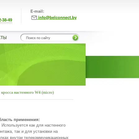
E-mail:
info@belconnect.by
2-38-49
КТЫ
 кросса настенного W4 (micro)
бласть применения:
Используется как для настенного
нтажа, так и для установки на
лках внутри телекоммуникационных