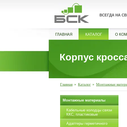
ВСЕГДА НА СВ
ГЛАВНАЯ
КАТАЛОГ
О КО
Корпус кросса
Главная
»
Каталог
»
Монтажные матер
Монтажные материалы
Кабельные колодцы связи
ККС, пластиковые
Адаптеры герметичного