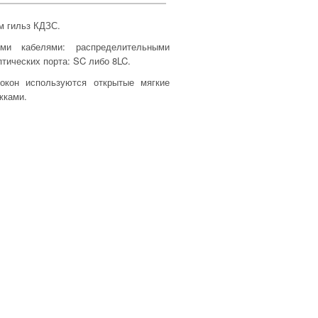
ем гильз КДЗС.
ими кабелями: распределительными
тических порта: SC либо 8LC.
окон используются открытые мягкие
жками.