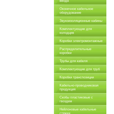
ввода
Оконечное кабельное
оборудование
Звукоизоляционные кабины
Комплектующие для
колодцев
Коробки электромонтажные
Распределительные
коробки
Трубы для кабеля
Комплектующие для труб
Коробки транспозиции
Кабельно-проводниковая
продукция
Скобы пластиковые с
гвоздем
Нейлоновые кабельные
стяжки