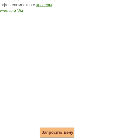
кафов совместно с
кроссом
астенным W4
Запросить цену