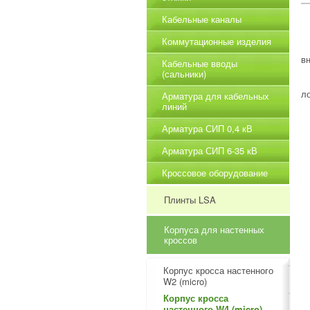
Кабельные каналы
Коммутационные изделия
в
Кабельные вводы
(сальники)
л
Арматура для кабельных
линий
Арматура СИП 0,4 кВ
Арматура СИП 6-35 кВ
Кроссовое оборудование
Плинты LSA
Корпуса для настенных
кроссов
Корпус кросса настенного
W2 (micro)
Корпус кросса
настенного W4 (micro)