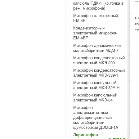
капсюль ПДК-1 (кр.точка в
реж. микрофона)
Микрофон электретный
г
ЕМ-4В
с
Конденсаторный
т
электретный микрофон
ЕМ-4ВР
Микрофон динамический
малогабаритный МДМ-7
Микрофон конденсаторный
электретный МКЭ-390
Микрофон конденсаторный
электретный МКЭ-389-1
Микрофон капсульный
электретный МКЭ-82А-Н
Микрофон капсюльный
электретный МКЭ-84
Микрофон
электромагнитный
дифференциальный
малогабаритный
шумостойкий ДЭМШ-1A
Ларингофон