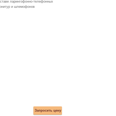
оставе ларингофонно-телефонных
арнитур и шлемофонов
Запросить цену