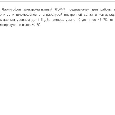
Ларингофон электромагнитный ЛЭМ-7 предназначен для работы в
арнитур и шлемофонов с аппаратурой внутренней связи и коммутац
уммарным уровнем до 115 дБ, температуры от 0 до плюс 45 ?С, от
емпературе не выше 50 ?С.