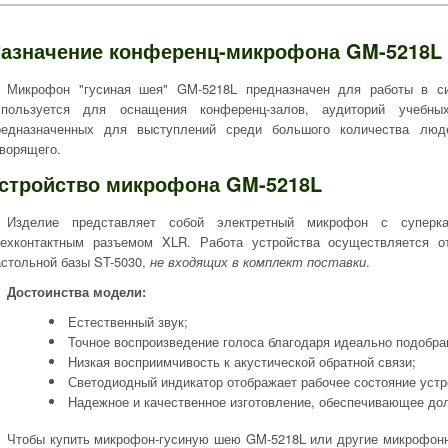
азначение конференц-микрофона GM-5218L
Микрофон "гусиная шея" GM-5218L предназначен для работы в си
спользуется для оснащения конференц-залов, аудиторий учебн
редназначенных для выступлений среди большого количества люд
оворящего.
стройство микрофона GM-5218L
Изделие представляет собой электретный микрофон с суперка
рехконтактным разъемом XLR. Работа устройства осуществляется о
астольной базы ST-5030,
не входящих в комплект поставки
.
Достоинства модели:
Естественный звук;
Точное воспроизведение голоса благодаря идеально подобран
Низкая восприимчивость к акустической обратной связи;
Светодиодный индикатор отображает рабочее состояние устр
Надежное и качественное изготовление, обеспечивающее дол
Чтобы купить микрофон-гусиную шею GM-5218L или другие микрофонн