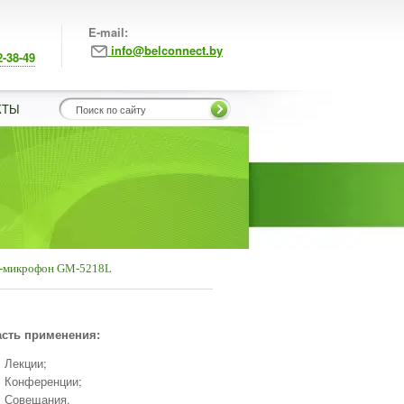
E-mail:
info@belconnect.by
2-38-49
КТЫ
-микрофон GM-5218L
сть применения:
Лекции;
Конференции;
Совещания.