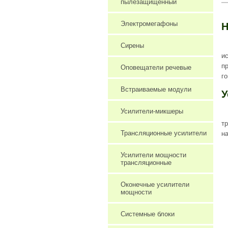
пылезащищенный
Электромегафоны
Н
Сирены
и
п
Оповещатели речевые
г
Встраиваемые модули
У
Усилители-микшеры
т
Трансляционные усилители
н
Усилители мощности
трансляционные
Оконечные усилители
мощности
Системные блоки