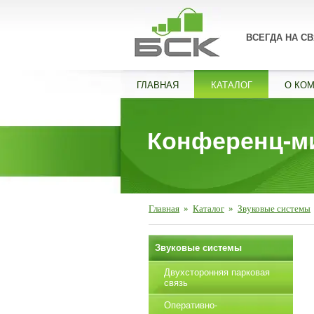
ВСЕГДА НА СВ
ГЛАВНАЯ
КАТАЛОГ
О КО
Конференц-м
Главная
»
Каталог
»
Звуковые системы
Звуковые системы
Двухсторонняя парковая
связь
Оперативно-