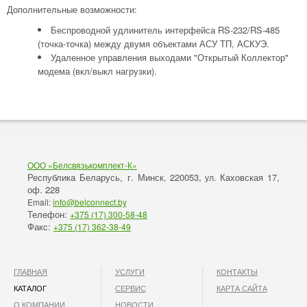
Дополнительные возможности:
Беспроводной удлинитель интерфейса RS-232/RS-485
(точка-точка) между двумя объектами АСУ ТП, АСКУЭ.
Удаленное управления выходами "Открытый Коллектор"
модема (вкл/выкл нагрузки).
ООО «Белсвязькомплект-К»
Республика Беларусь, г. Минск
220053,
Каховская 17,
,
ул.
оф. 228
Email:
info@belconnect.by
Телефон:
+375 (17) 300-58-48
Факс:
+375 (17) 362-38-49
ГЛАВНАЯ
УСЛУГИ
КОНТАКТЫ
КАТАЛОГ
СЕРВИС
КАРТА САЙТА
О КОМПАНИИ
НОВОСТИ