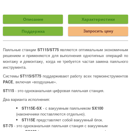
Описание
Характеристики
Поддержка
Запросить цену
Паяльные станции
ST115/ST75
являются оптимальным экономичным
решением и применяются для выполнения однотипных операций по
монтажу и демонтажу, когда не требуется частая замена паяльного
инструмента.
Системы
ST115/ST75
поддерживают работу всех термоинструментов
PACE
, включая «воздушные».
ST115
- это одноканальная цифровая паяльная станция.
Два варианта исполнения:
ST115E-SX
- с вакуумным паяльником
SX100
(наконечники поставляются отдельно).
ST115E
представляет собой вакуумный блок.
ST-75
- это одноканальная паяльная станция с вакуумным