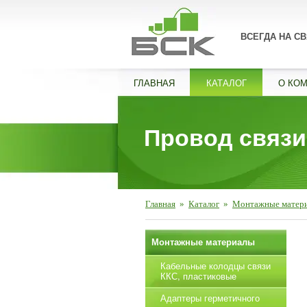
ВСЕГДА НА СВ
ГЛАВНАЯ
КАТАЛОГ
О КО
Провод связ
Главная
»
Каталог
»
Монтажные матер
Монтажные материалы
Кабельные колодцы связи
ККС, пластиковые
Адаптеры герметичного