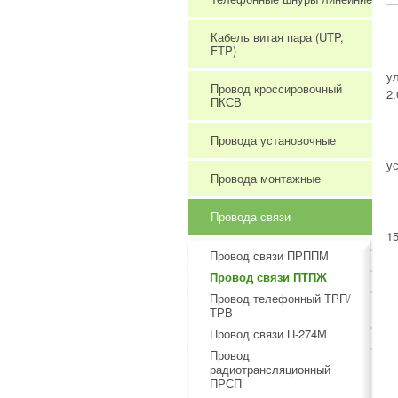
Кабель витая пара (UTP,
FTP)
у
Провод кроссировочный
2
ПКСВ
Провода установочные
у
Провода монтажные
Провода связи
15
Провод связи ПРППМ
Провод связи ПТПЖ
Провод телефонный ТРП/
ТРВ
Провод связи П-274М
Провод
радиотрансляционный
ПРСП