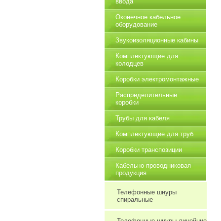
ввода
Оконечное кабельное
оборудование
Звукоизоляционные кабины
Комплектующие для
колодцев
Коробки электромонтажные
Распределительные
коробки
Трубы для кабеля
Комплектующие для труб
Коробки транспозиции
Кабельно-проводниковая
продукция
Телефонные шнуры
спиральные
Телефонные шнуры линейние