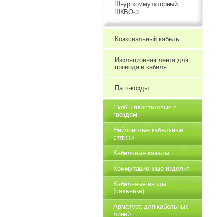
Шнур коммутаторный
ШКВО-3
Коаксиальный кабель
Изоляционная лента для
провода и кабеля
Патч-корды
Скобы пластиковые с
гвоздем
Нейлоновые кабельные
стяжки
Кабельные каналы
Коммутационные изделия
Кабельные вводы
(сальники)
Арматура для кабельных
линий