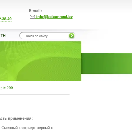
E-mail:
info@belconnect.by
2-38-49
КТЫ
 pix 200
сть применения:
Сменный картридж черный к