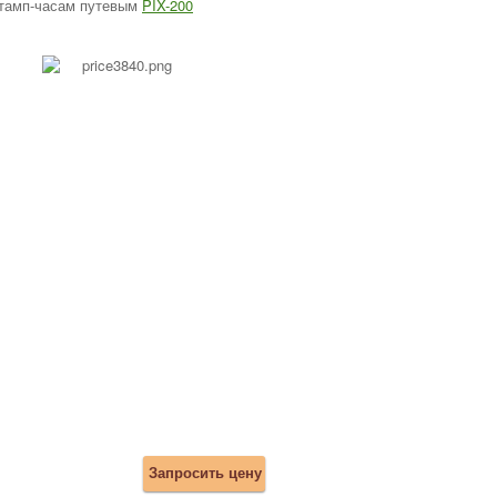
тамп-часам путевым
PIX-200
Запросить цену