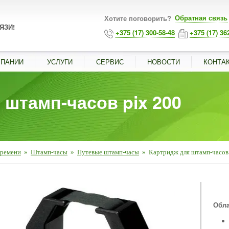
Обратная связь
Хотите поговорить?
ЯЗИ!
+375 (17) 300-58-48
+375 (17) 36
МПАНИИ
УСЛУГИ
СЕРВИС
НОВОСТИ
КОНТА
 штамп-часов pix 200
времени
»
Штамп-часы
»
Путевые штамп-часы
»
Картридж для штамп-часов
■
Обла