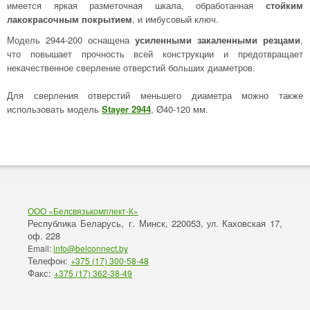
имеется яркая разметочная шкала, обработанная
стойким
лакокрасочным покрытием
, и имбусовый ключ.
Модель 2944-200 оснащена
усиленными закаленными резцами
,
что повышает прочность всей конструкции и предотвращает
некачественное сверление отверстий больших диаметров.
Для сверления отверстий меньшего диаметра можно также
использовать модель
Stayer 2944
, Ø40-120 мм.
ООО «Белсвязькомплект-К»
Республика Беларусь, г. Минск
220053,
Каховская 17,
,
ул.
оф. 228
Email:
info@belconnect.by
Телефон:
+375 (17) 300-58-48
Факс:
+375 (17) 362-38-49