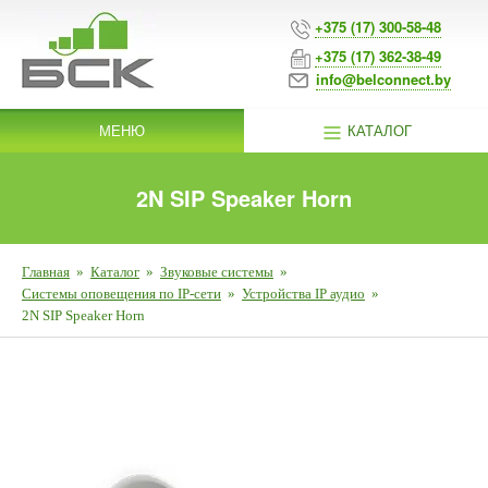
+375 (17) 300-58-48
+375 (17) 362-38-49
info@belconnect.by
МЕНЮ
КАТАЛОГ
2N SIP Speaker Horn
Главная
»
Каталог
»
Звуковые системы
»
Системы оповещения по IP-сети
»
Устройства IP аудио
»
2N SIP Speaker Horn