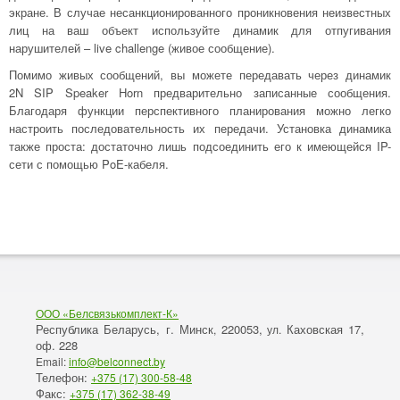
экране. В случае несанкционированного проникновения неизвестных
лиц на ваш объект используйте динамик для отпугивания
нарушителей – live challenge (живое сообщение).
Помимо живых сообщений, вы можете передавать через динамик
2N SIP Speaker Horn предварительно записанные сообщения.
Благодаря функции перспективного планирования можно легко
настроить последовательность их передачи. Установка динамика
также проста: достаточно лишь подсоединить его к имеющейся IP-
сети с помощью PoE-кабеля.
ООО «Белсвязькомплект-К»
Республика Беларусь, г. Минск
220053,
Каховская 17,
,
ул.
оф. 228
Email:
info@belconnect.by
Телефон:
+375 (17) 300-58-48
Факс:
+375 (17) 362-38-49