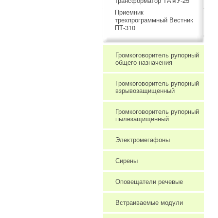
трансформатор ТАМУ-25
Приемник
трехпрограммный Вестник
ПТ-310
Громкоговоритель рупорный
общего назначения
Громкоговоритель рупорный
взрывозащищенный
Громкоговоритель рупорный
пылезащищенный
Электромегафоны
Сирены
Оповещатели речевые
Встраиваемые модули