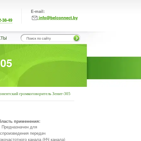
E-mail:
info@belconnect.by
2-38-49
КТЫ
305
онентский громкоговоритель Зенит-305
бласть применения:
Предназначен для
спроизведения передач
зкочастотного канала (НЧ канала)