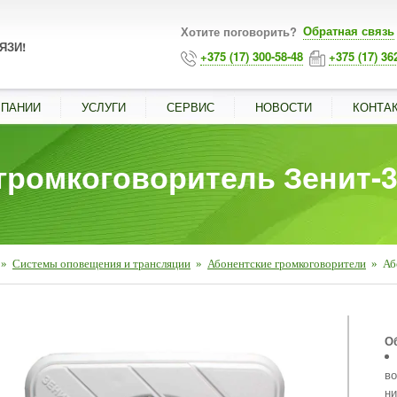
Обратная связь
Хотите поговорить?
ЯЗИ!
+375 (17) 300-58-48
+375 (17) 36
МПАНИИ
УСЛУГИ
СЕРВИС
НОВОСТИ
КОНТА
громкоговоритель Зенит-
»
Системы оповещения и трансляции
»
Абонентские громкоговорители
»
Аб
■
О
во
ни