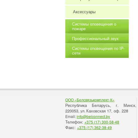
Аксессуары
Системы оповещения о
пожаре
Профессиональный звук
Системы оповещения по IP-
сети
ООО «Белсвязькомплект-К»
Республика Беларусь, г. Минск
,
220053,
Каховская 17, оф. 228
ул.
Email:
info@belconnect.by
Телефон:
+375 (17) 300-58-48
Факс:
+375 (17) 362-38-49