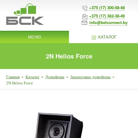
+375 (17) 300-58-48
+375 (17) 362-38-49
info@belconnect.by
МЕНЮ
КАТАЛОГ
2N Helios Force
Главная
»
Каталог
»
Домофоны
»
Аналоговые домофоны
»
2N Helios Force