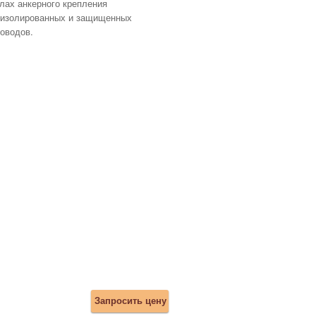
лах анкерного крепления
еизолированных и защищенных
оводов.
Запросить цену