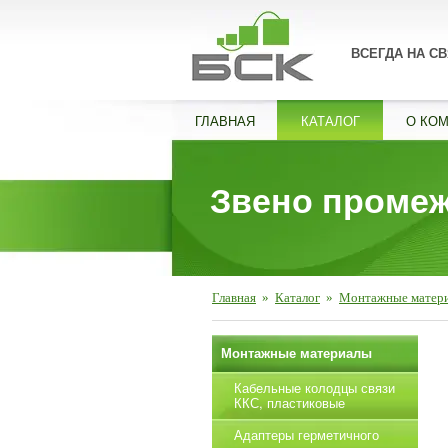
ВСЕГДА НА СВ
ГЛАВНАЯ
КАТАЛОГ
О КО
Звено промеж
Главная
»
Каталог
»
Монтажные матер
Монтажные материалы
Кабельные колодцы связи
ККС, пластиковые
Адаптеры герметичного