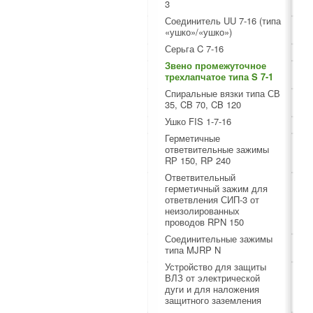
3
Соединитель UU 7-16 (типа
«ушко»/«ушко»)
Серьга C 7-16
Звено промежуточное
трехлапчатое типа S 7-1
Спиральные вязки типа СВ
35, CB 70, CB 120
Ушко FIS 1-7-16
Герметичные
ответвительные зажимы
RР 150, RP 240
Ответвительный
герметичный зажим для
ответвления СИП-3 от
неизолированных
проводов RРN 150
Соединительные зажимы
типа MJRP N
Устройство для защиты
ВЛЗ от электрической
дуги и для наложения
защитного заземления