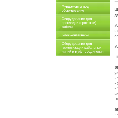
Фундаменты под
Ш
оборудование
д
Оборудование для
прокладки (протяжки)
У
кабеля
с
Блок-контейнеры
а
Оборудование для
У
герметизации кабельных
линий и муфт соединения
Ш
Э
ус
•
•
•
и
D
Э
• 