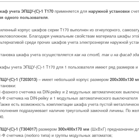
каф учета ЭПЩУ-(С)-1 Т170
применяется для
наружной установки
счет
ля одного пользователя
.
силенный корпус шкафов серии Т170 выполнен из огнеупорного, самозат
текловолокном. Благодаря уникальным свойствам материала шкафы это
льтернативой среди прочих шкафов учета электроэнергии наружной уста
становка шкафа учета осуществляется
как на столб, так и на фасад зд
кафы учета ЭПЩУ-(С)-1 T170 для 1 пользователя имеют ряд размеров и
ПЩУ-(С)-1 (Т203013)
– имеет небольшой корпус размером
200х300х130 
тановки:
 1-фазного счетчика на DIN-рейку и 2 модульных автоматических выключа
 3-Ф счетчика на DIN-рейку и 1 модульных автоматического выключателя 
 Также есть возможность комплектации шкафа учета пустой металлическ
сполнения подразумевает наличие треугольной замочной личины. По же
90.
ПЩУ-(С)-1 (Т304017)
размером
300х400х170 мм
(ШхВхГ) предназначен д
1-Ф счетчика (любого типа) и группы модульных автоматов;