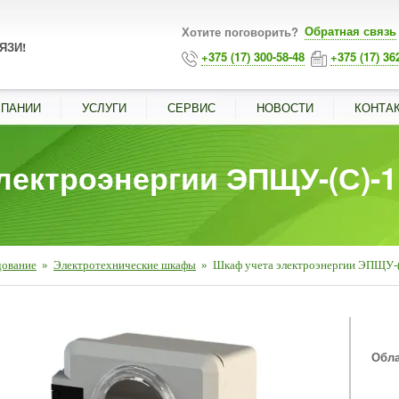
Обратная связь
Хотите поговорить?
ЯЗИ!
+375 (17) 300-58-48
+375 (17) 36
МПАНИИ
УСЛУГИ
СЕРВИС
НОВОСТИ
КОНТА
лектроэнергии ЭПЩУ-(С)-1
дование
»
Электротехнические шкафы
»
Шкаф учета электроэнергии ЭПЩУ-(
■
Обла