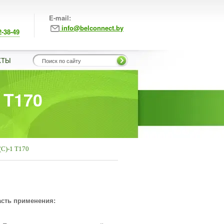
E-mail:
info@belconnect.by
2-38-49
КТЫ
 T170
С)-1 T170
сть применения: