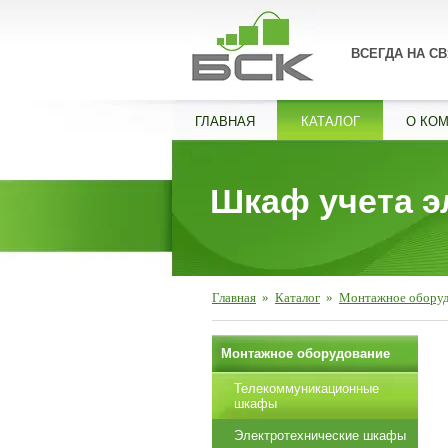
ВСЕГДА НА СВ
ГЛАВНАЯ
КАТАЛОГ
О КО
Шкаф учета э
Главная
»
Каталог
»
Монтажное обору
Монтажное оборудование
Телекоммуникационные
шкафы
Электротехнические шкафы