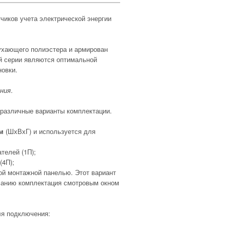
чиков учета электрической энергии
ухающего полиэстера и армирован
й серии являются оптимальной
новки.
ания
.
 различные варианты комплектации.
мм
(ШхВхГ) и используется для
телей (1П);
(4П);
ой монтажной панелью. Этот вариант
ланию комплектация смотровым окном
ля подключения: