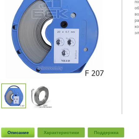
по
об
во
ра
ко
эл
Описание
Характеристики
Поддержка