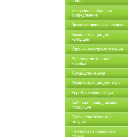
ввода
Оконечное кабельное
оборудование
Звукоизоляционные кабины
Комплектующие для
колодцев
Коробки электромонтажные
Распределительные
коробки
Трубы для кабеля
Комплектующие для труб
Коробки транспозиции
Кабельно-проводниковая
продукция
Скобы пластиковые с
гвоздем
Нейлоновые кабельные
стяжки