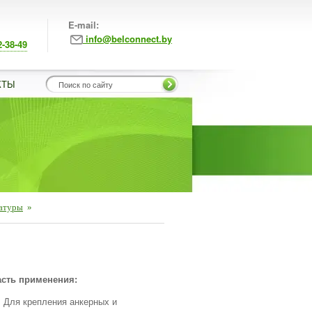
E-mail:
info@belconnect.by
2-38-49
КТЫ
матуры
»
сть применения:
Для крепления анкерных и