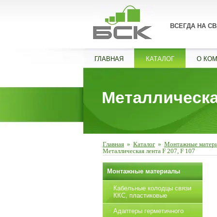
ВСЕГДА НА СВ
ГЛАВНАЯ
КАТАЛОГ
О КО
Металлическая
Главная
»
Каталог
»
Монтажные матер
Металлическая лента F 207, F 107
Монтажные материалы
Кабельные колодцы связи
ККС, пластиковые
Адаптеры герметичного