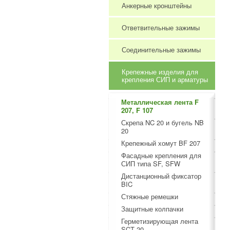
Анкерные кронштейны
Ответвительные зажимы
Соединительные зажимы
Крепежные изделия для
крепления СИП и арматуры
Металлическая лента F
207, F 107
Скрепа NC 20 и бугель NB
20
Крепежный хомут BF 207
Фасадные крепления для
СИП типа SF, SFW
Дистанционный фиксатор
BIC
Стяжные ремешки
Защитные колпачки
Герметизирующая лента
SCT 20