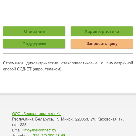
Описание
Характеристики
Поддержка
Запросить цену
Стремянки диэлектрические стеклопластиковые с симметричной
опорой ССД-ЕТ (евро, телеком).
ООО «Белсвязькомплект-К»
Республика Беларусь, г. Минск
220053,
Каховская 17,
,
ул.
оф. 228
Email:
info@belconnect.by
Телефон:
+375 (17) 300-58-48