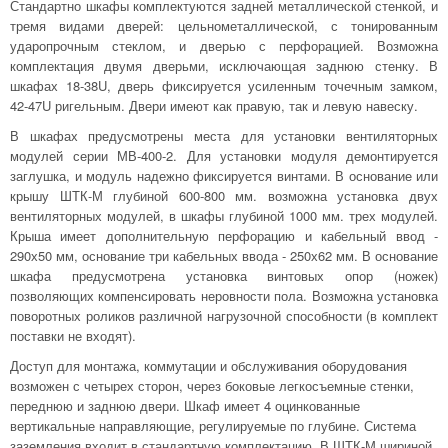
Стандартно шкафы комплектуются задней металлической стенкой, и
тремя видами дверей: цельнометаллической, с тонированным
ударопрочным стеклом, и дверью с перфорацией. Возможна
комплектация двумя дверьми, исключающая заднюю стенку. В
шкафах 18-38U, дверь фиксируется усиленным точечным замком,
42-47U ригельным. Двери имеют как правую, так и левую навеску.
В шкафах предусмотрены места для установки вентиляторных
модулей серии МВ-400-2. Для установки модуля демонтируется
заглушка, и модуль надежно фиксируется винтами. В основание или
крышу ШТК-М глубиной 600-800 мм. возможна установка двух
вентиляторных модулей, в шкафы глубиной 1000 мм. трех модулей.
Крыша имеет дополнительную перфорацию и кабельный ввод -
290х50 мм, основание три кабельных ввода - 250х62 мм. В основание
шкафа предусмотрена установка винтовых опор (ножек)
позволяющих компенсировать неровности пола. Возможна установка
поворотных роликов различной нагрузочной способности (в комплект
поставки не входят).
Доступ для монтажа, коммутации и обслуживания оборудования
возможен с четырех сторон, через боковые легкосъемные стенки,
переднюю и заднюю двери. Шкаф имеет 4 оцинкованные
вертикальные направляющие, регулируемые по глубине. Система
заземления входит в стандартную комплектацию. В ШТК-М шириной