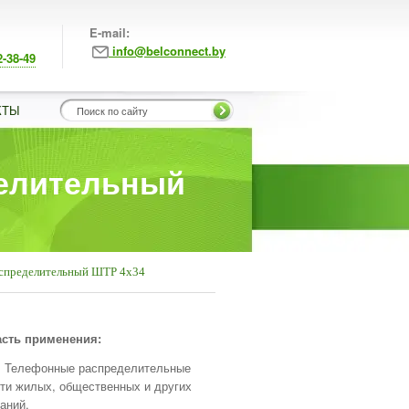
E-mail:
info@belconnect.by
2-38-49
КТЫ
елительный
спределительный ШТР 4х34
сть применения:
Телефонные распределительные
ти жилых, общественных и других
аний.