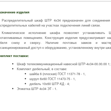
азначение изделия
Распределительный шкаф ШТР 4х34 предназначен для соединения 
аспределительных кабелей на участках подключения линий связи.
Климатическое исполнение шкафа позволяет устанавливать
еотапливаемых помещениях. Конструкция изделия предусматривает на
абеля снизу и сверху. Наличие почтовых замков и мастер-
есанкционированный доступ к оборудованию, установленному внутри шк
омплект поставки:
Шкаф телекоммуникационный навесной ШТР-4х34-00.00.00 1;
Комплект дюбельный, в составе:
шайба 6 (плоская) ГОСТ 11371-78 - 1,
шуруп 6х60 ГОСТ 11473-75 - 1,
дюбель 10х60 ШТР-КД - 4;
Этикетка ШТР 4х34 ЭТ - 1.