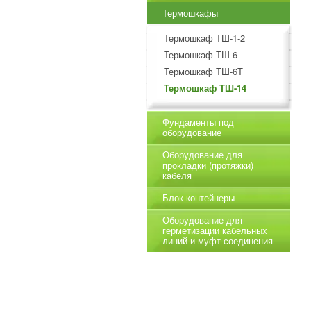
Термошкафы
Термошкаф ТШ-1-2
Термошкаф ТШ-6
Термошкаф ТШ-6Т
Термошкаф ТШ-14
Фундаменты под
оборудование
Оборудование для
прокладки (протяжки)
кабеля
Блок-контейнеры
Оборудование для
герметизации кабельных
линий и муфт соединения