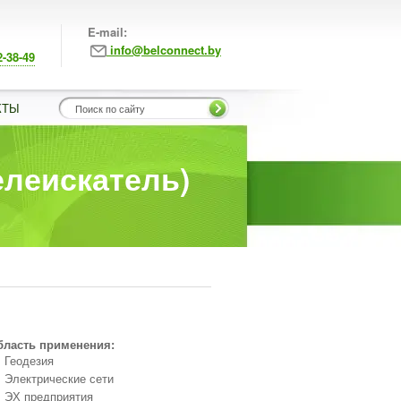
E-mail:
info@belconnect.by
2-38-49
КТЫ
елеискатель)
бласть применения:
Геодезия
Электрические сети
ЭХ предприятия