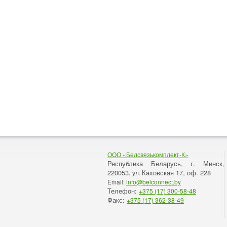
ООО «Белсвязькомплект-К»
Республика Беларусь, г. Минск
,
220053,
Каховская 17, оф. 228
ул.
Email:
info@belconnect.by
Телефон:
+375 (17) 300-58-48
Факс:
+375 (17) 362-38-49