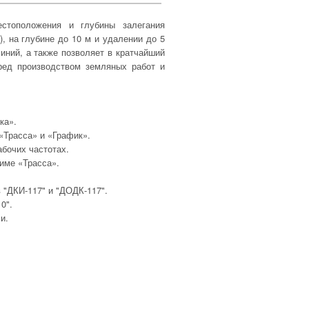
естоположения и глубины залегания
, на глубине до 10 м и удалении до 5
иний, а также позволяет в кратчайший
ред производством земляных работ и
ка».
Трасса» и «График».
бочих частотах.
име «Трасса».
"ДКИ-117" и "ДОДК-117".
0".
и.