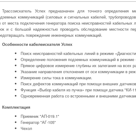
Трассоискатель Успех предназначен для точного определения м
одземных коммуникаций (силовых и сигнальных кабелей, трубопроводов)
м от места подключения генератора поиска неисправностей кабельных л
рок и с большой надежностью проводить обследование местности пе
редотвращать повреждение инженерных коммуникаций.
Особенности кабелеискателя Успех
Поиск неисправностей кабельных линий в режиме «Диагности
Определение положения подземных коммуникаций в режиме «
Прямое цифровое измерение глубины их залегания на всех ра
Указание направления отклонения от оси коммуникации в реж
Измерение силы тока в коммуникации.
Поиск дефектов коммуникаций при помощи внешних датчиков 
Функция «Выбор кабеля из пучка» при помощи датчика "КИ-11
Одновременная работа со встроенными и внешними датчикам
Комплектация
Приемник "АП-019.1"
Генератор "АГ-105"
Чехол