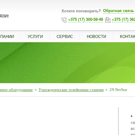
Обратная связь
Хотите поговорить?
ЯЗИ!
+375 (17) 300-58-48
+375 (17) 36
МПАНИИ
УСЛУГИ
СЕРВИС
НОВОСТИ
КОНТА
нное оборудование
»
Учрежденческие телефонные станции
»
2N NetStar
■
св
вс
ко