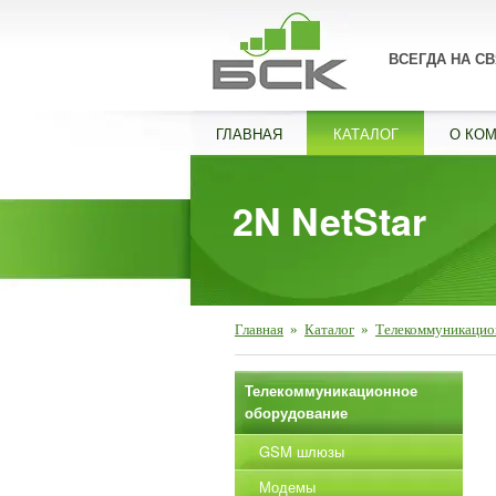
ВСЕГДА НА СВ
ГЛАВНАЯ
КАТАЛОГ
О КО
2N NetStar
Главная
»
Каталог
»
Телекоммуникацио
Телекоммуникационное
оборудование
GSM шлюзы
Модемы