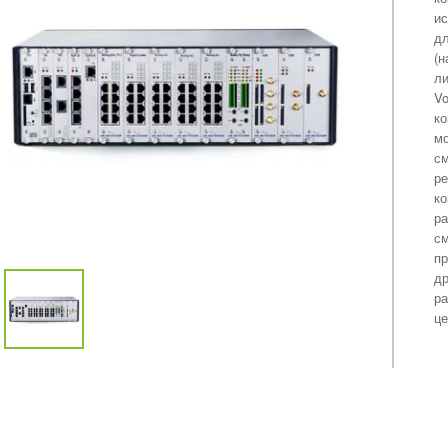
ис
дл
(н
ли
Vo
ко
мо
см
ре
ко
ра
см
пр
др
ра
це