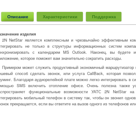
Описание
Характеристики
Поддержка
азначение изделия
2N NetStar является комплексным и чрезвычайно эффективным ко
нтегрировать не только в структуры информационных систем комп
инхронизировать с календарем MS Outlook. Наконец, вы будете и
риложение, которое поможет вам значительно сократить расходы.
Примером может служить продуктивный экономичный маршрутизатор (
ешевый способ сделать звонок, или услуга CallBack, которая позво
оуминг. Благодаря аудиорелейной плате можно легко интегрировать в с
омощью SMS включить отопление офисе. Очень полезна также услу
аспространяет функциональные возможности УАТС 2N NetStar н
нтегрировать мобильный телефон в систему так, чтобы он звонил одно
вонок прекращается, если вы ответите на вызов одного из телефонов или