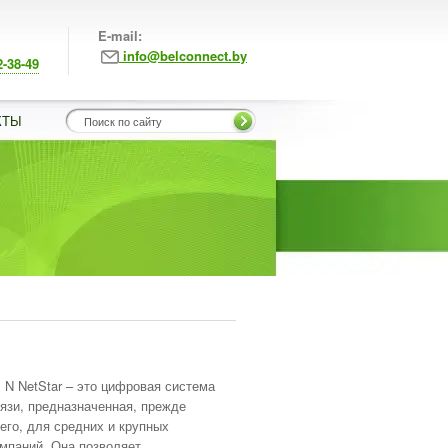
E-mail:
info@belconnect.by
2-38-49
КТЫ
N NetStar – это цифровая система
язи, предназначенная, прежде
его, для средних и крупных
мпаний. Она позволяет