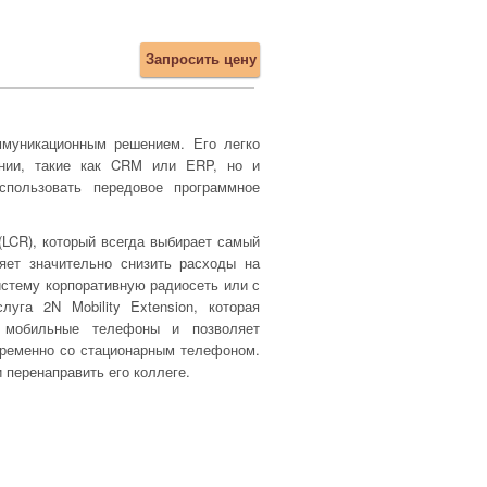
Запросить цену
ммуникационным решением. Его легко
ании, такие как CRM или ERP, но и
спользовать передовое программное
LCR), который всегда выбирает самый
ляет значительно снизить расходы на
истему корпоративную радиосеть или с
га 2N Mobility Extension, которая
а мобильные телефоны и позволяет
временно со стационарным телефоном.
 перенаправить его коллеге.